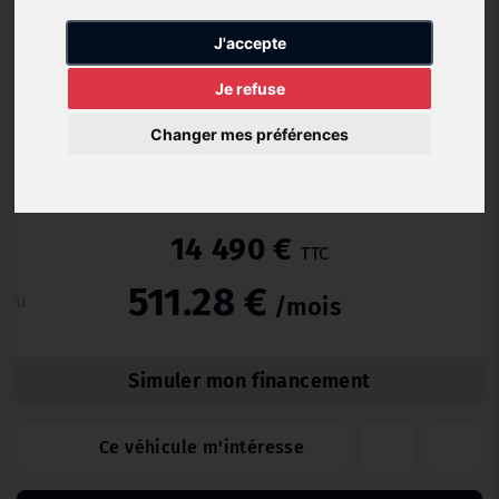
Diesel
89 900
11/2020
Manuelle
km
J'accepte
Je refuse
Changer mes préférences
Occasion Garantie 12 (12 mois)
14 490 €
TTC
511.28 €
ou
/mois
Simuler mon financement
Ce véhicule m'intéresse