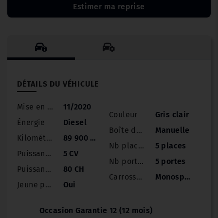
Estimer ma reprise
DÉTAILS DU VÉHICULE
Mise en circulation
11/2020
Couleur
Gris clair
Énergie
Diesel
Boîte de vitesse
Manuelle
Kilométrage
89 900 km
Nb places
5 places
Puissance
5 CV
Nb portes
5 portes
Puissance réelle
80 CH
Carrosserie
Monospace compact
Jeune permis
Oui
Occasion Garantie 12 (12 mois)