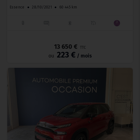
Essence
●
28/10/2021
●
60 445 km
_
13 650 €
TTC
223 €
ou
/ mois