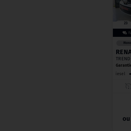
23
Mono
REN
TREND 
Garanti
Diesel
ou