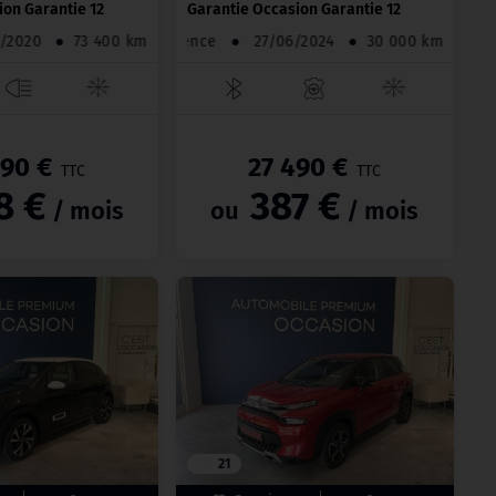
ion Garantie 12
Garantie Occasion Garantie 12
/02/2020
●
73 400 km
Hybride Essence
●
27/06/2024
●
30 00
990 €
27 490 €
TTC
TTC
8 €
387 €
/ mois
ou
/ mois
21