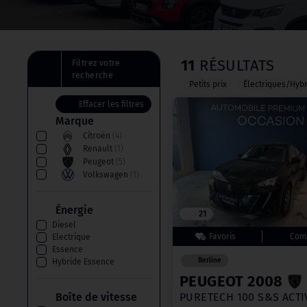
11
RÉSULTATS
Filtrez votre
recherche
Petits prix
Électriques/Hyb
Effacer les filtres
Marque
Citroën
(4)
Renault
(1)
Peugeot
(5)
Volkswagen
(1)
Énergie
21
Diesel
Electrique
Essence
Berline
Hybride Essence
PEUGEOT 2008
PURETECH 100 S&S ACTI
Boîte de vitesse