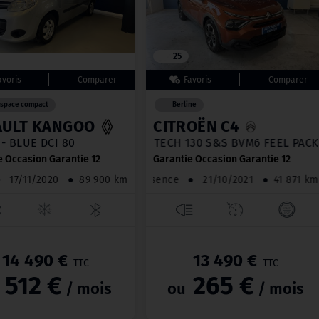
25
space compact
Berline
AULT KANGOO
CITROËN C4
- BLUE DCI 80
PURETECH 130 S&S BVM6 FEEL
e Occasion Garantie 12
Garantie Occasion Garantie 12
●
17/11/2020
●
89 900 km
Essence
●
21/10/2021
●
41 871
14 490 €
13 490 €
TTC
TTC
512 €
265 €
/ mois
ou
/ mois