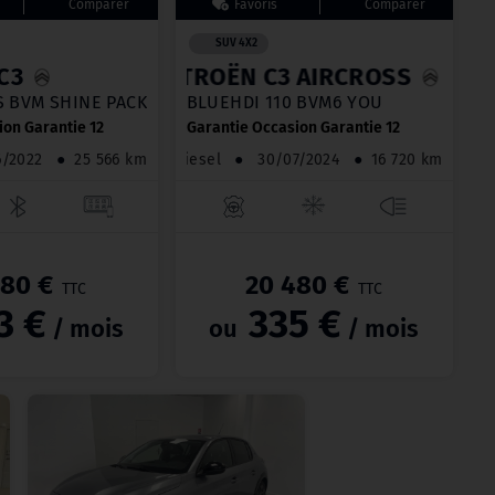
SUV 4X2
C3
CITROËN C3 AIRCROSS
 S&S BVM SHINE PACK
BLUEHDI 110 BVM6 YOU
ion Garantie 12
Garantie Occasion Garantie 12
06/2022
●
25 566 km
Diesel
●
30/07/2024
●
16 720 km
480 €
20 480 €
TTC
TTC
3 €
335 €
/ mois
ou
/ mois