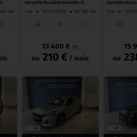
12
Garantie Occasion Garantie 12
Garantie Occas
60 445 km
Essence
●
20/02/2020
●
82 300 km
Essence
●
28
13 400 €
15 
TTC
210 €
23
ois
ou
/ mois
ou
22
21