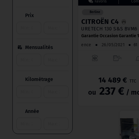
Berline
Prix
CITROËN C4
PURETECH 130 S&S BVM
Garantie Occasion Garantie 
Essence
●
26/05/2021
●
Mensualités
14 489 €
Kilométrage
TTC
237 €
ou
/ mo
Année