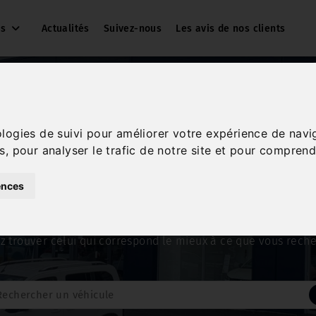
es
Actualités
Suivez-nous
Les avis de nos clients
cules disponibles chez
A
ologies de suivi pour améliorer votre expérience de navi
Fontaine
.
s, pour analyser le trafic de notre site et pour comprend
ences
ontaine
met à votre disposition une large gamme de véhicu
z trouver celui qui correspond le mieux à ce que vous reche