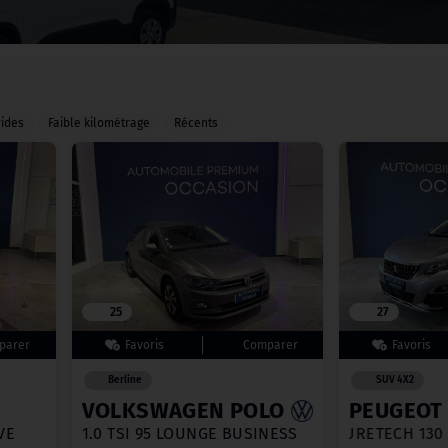
rides
Faible kilométrage
Récents
25
27
Berline
SUV 4X2
VOLKSWAGEN POLO
PEUGEOT
VE
1.0 TSI 95 LOUNGE BUSINESS
PURETECH 13