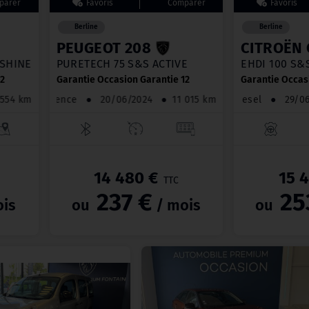
Berline
Berline
PEUGEOT 208
CITROËN 
6 SHINE
PURETECH 75 S&S ACTIVE
BLUEHDI 100
12
Garantie Occasion Garantie 12
Garantie Occas
61 554 km
Essence
●
20/06/2024
●
11 015 km
Diesel
●
29/
14 480 €
15 
TTC
237 €
25
is
ou
/ mois
ou