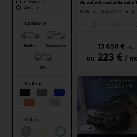
Garantie Occasion Garantie 
Automatique
Manuelle
Essence
●
28/10/2021
●
Catégorie
13 650 €
Berline
Monospace
TTC
223 €
ou
/ m
SUV
Couleur
Critair
21