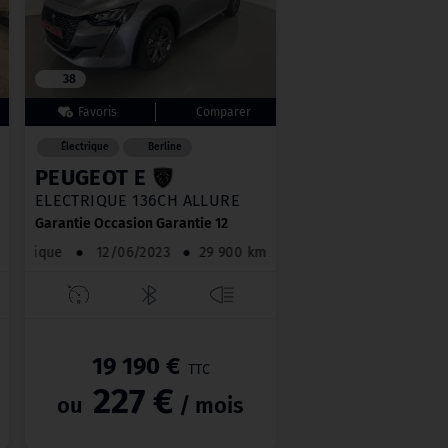
38
Électrique
Berline
PEUGEOT E
 PACK
ELECTRIQUE 136CH ALLURE
Garantie Occasion Garantie 12
 km
Electrique
●
12/06/2023
●
29 900 km
19 190 €
TTC
227 €
ou
/ mois