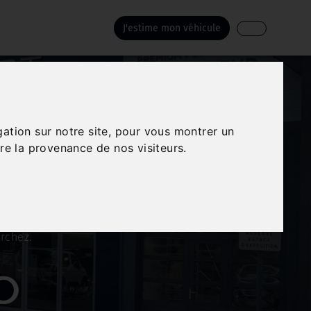
J'estime mon véhicule
utomobile Premium
gation sur notre site, pour vous montrer un
re la provenance de nos visiteurs.
les parmi laquelle vous
rchez.