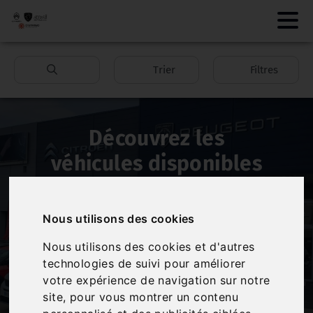
Trier
Filtres
Découvrez les
véhicules disponibles
chez
Automobile
Premium Fontaine
.
Nous utilisons des cookies
Nous utilisons des cookies et d'autres
technologies de suivi pour améliorer
Automobile Premium Fontaine
met à votre
votre expérience de navigation sur notre
disposition une large gamme de véhicules parmi
site, pour vous montrer un contenu
laquelle vous pouvez trouver celui qui