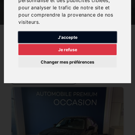
personnalisé et des publicités ciblées,
correspond le mieux à ce que vous recherchez.
pour analyser le trafic de notre site et
pour comprendre la provenance de nos
visiteurs.
J'accepte
10
RÉSULTATS
Je refuse
Petits prix
Électriques/Hybrides
Faible kilométrage
Changer mes préférences
Récents
Trier par