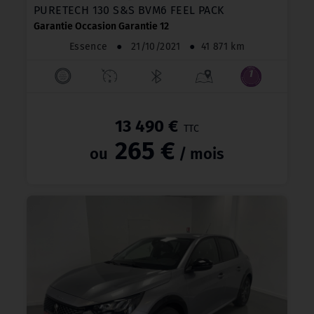
PURETECH 130 S&S BVM6 FEEL PACK
Garantie Occasion Garantie 12
Essence
●
21/10/2021
●
41 871 km
13 490 €
TTC
265 €
ou
/ mois