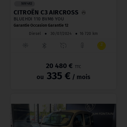
SUV 4X2
CITROËN C3 AIRCROSS
BLUEHDI 110 BVM6 YOU
Garantie Occasion Garantie 12
Diesel
●
30/07/2024
●
16 720 km
20 480 €
TTC
335 €
ou
/ mois