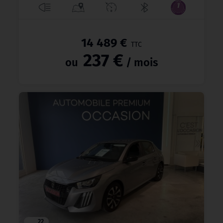
14 489 €
TTC
237 €
ou
/ mois
22