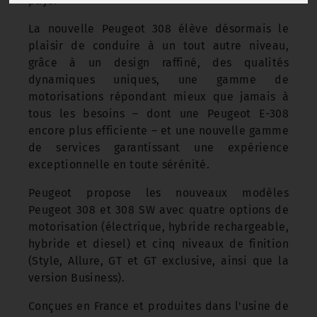
pays.
La nouvelle Peugeot 308 élève désormais le
plaisir de conduire à un tout autre niveau,
grâce à un design raffiné, des qualités
dynamiques uniques, une gamme de
motorisations répondant mieux que jamais à
tous les besoins – dont une Peugeot E-308
encore plus efficiente – et une nouvelle gamme
de services garantissant une expérience
exceptionnelle en toute sérénité.
Peugeot propose les nouveaux modèles
Peugeot 308 et 308 SW avec quatre options de
motorisation (électrique, hybride rechargeable,
hybride et diesel) et cinq niveaux de finition
(Style, Allure, GT et GT exclusive, ainsi que la
version Business).
Conçues en France et produites dans l'usine de