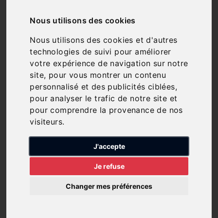
Nous utilisons des cookies
Nous utilisons des cookies et d'autres
technologies de suivi pour améliorer
308 SW
votre expérience de navigation sur notre
site, pour vous montrer un contenu
03/12/2025
personnalisé et des publicités ciblées,
pour analyser le trafic de notre site et
pour comprendre la provenance de nos
Peugeot 308 SW
visiteurs.
Depuis plusieurs décennies, Peugeot est un
acteur majeur du marché européen des
J'accepte
berlines et breaks du segment C, proposant des
modèles reconnus pour leur design distinctif,
Je refuse
leur plaisir de conduite et leur comportement
routier dynamique. La Peugeot 308 s'inscrit
Changer mes préférences
dans cet héritage et figure parmi les modèles
les plus vendus du segment dans de nombreux